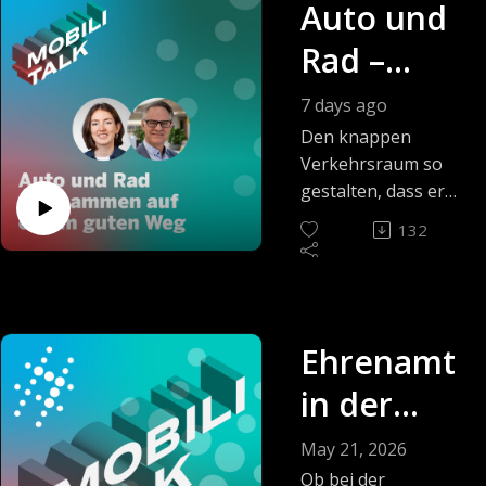
Auto und
ob für ÖPNV-Nutzerinnen, Autofahrer, 
Rad –
Wissenschaftlerinnen oder schlichtweg für 
Mobilitätsinteressierte.
zusamme
7 days ago
n auf
Den knappen
Verkehrsraum so
einem
gestalten, dass er
den Bedürfnissen
guten
132
von Auto- und
Weg
Radfahrenden
möglichst
gleichermaßen
Ehrenamt
gerecht wird – das
ist das Ziel für eine
in der
Mobilität in NRW,
die Verkehr,
Mobilität
May 21, 2026
Stadtentwicklung
Ob bei der